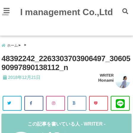
I management Co.,Ltd
menu
会社
概要
ホーム
48392242_2263303703906497_30605
90997890138112_n
WRITER
2018年12月21日
Honami
この記事を書いている人 -
WRITER
-