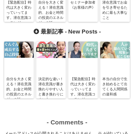
【緊急配信】時
自分を大きく変
セミナー参加者
潜在意識でお金
代は大きく変わ
える！潜在意識
《お客様の声》
を引き寄せるた
っていってま
的、お金と時間
めに最も大事な
す。潜在意識コ
の投資のエネル
こと
ーチング
ギーの話。
最新記事 -
New Posts
-
自分を大きく変
決定的な違い！
【緊急配信】時
本当の自分で生
える！潜在意識
潜在意識が書き
代は大きく変わ
き始めるとて出
的、お金と時間
換わりやすい人
っていってま
てくる人間関係
の投資のエネル
と書き換わりに
す。潜在意識コ
の違和感
ギーの話。
くい人。
ーチング
-
Comments
-
メールアドレスが公開されることはありません。
※
が付いている