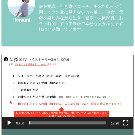
潜在意識・引き寄せコーチ。中2の頃から活
用してきた目に見えない力を通じ、使命・天
命を楽しみながら生き、健康・人間関係・お
Honami
金・時間、すべて豊かで幸せな人が増えます
様にと活動しています。
動
画
プ
レ
ー
ヤ
ー
00:00
12:26