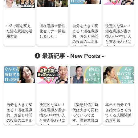
中2で顔を変え
潜在意識☆活性
自分を大きく変
決定的な違い！
た潜在意識の活
化セミナー開催
える！潜在意識
潜在意識が書き
用方法
しました！
的、お金と時間
換わりやすい人
の投資のエネル
と書き換わりに
ギーの話。
くい人。
最新記事 -
New Posts
-
自分を大きく変
決定的な違い！
【緊急配信】時
本当の自分で生
える！潜在意識
潜在意識が書き
代は大きく変わ
き始めるとて出
的、お金と時間
換わりやすい人
っていってま
てくる人間関係
の投資のエネル
と書き換わりに
す。潜在意識コ
の違和感
ギーの話。
くい人。
ーチング