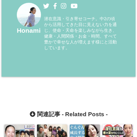
潜在意識・引き寄せコーチ。中2の頃
から活用してきた目に見えない力を通
Honami
じ、使命・天命を楽しみながら生き、
健康・人間関係・お金・時間、すべて
豊かで幸せな人が増えます様にと活動
しています。
関連記事 -
Related Posts
-