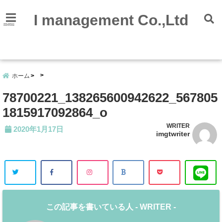
I management Co.,Ltd
menu
会社
概要
ホーム
78700221_138265600942622_567805
1815917092864_o
WRITER
2020年1月17日
imgtwriter
この記事を書いている人 -
WRITER
-