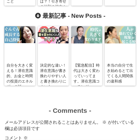
こと
は？！引き寄せ
の法則の根本！
最新記事 -
New Posts
-
自分を大きく変
決定的な違い！
【緊急配信】時
本当の自分で生
える！潜在意識
潜在意識が書き
代は大きく変わ
き始めるとて出
的、お金と時間
換わりやすい人
っていってま
てくる人間関係
の投資のエネル
と書き換わりに
す。潜在意識コ
の違和感
ギーの話。
くい人。
ーチング
-
Comments
-
メールアドレスが公開されることはありません。
※
が付いている
欄は必須項目です
コメント
※