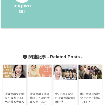
imgtwri
ter
関連記事 -
Related Posts
-
潜在意識でお金
潜在意識を書き
中2で顔を変え
潜在意識☆活性
を引き寄せるた
換えるために大
た潜在意識の活
化セミナー開催
めに最も大事な
事な第一歩と
用方法
しました！